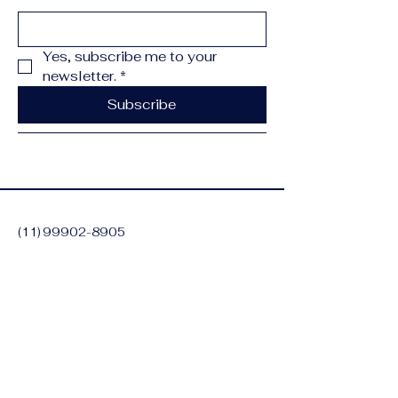
Yes, subscribe me to your 
newsletter.
*
Subscribe
(11) 99902-8905
contato@lincolnlima.com.br
Alameda dos Aicas,
1090 - Moema, São
Paulo - SP,
04090-011
,
Brasil