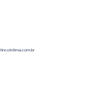
Política de Privacidade
Declaração de
lincolnlima.com.br
acessibilidade
Termos e Condições
Política de Reembolso
Política de Envio