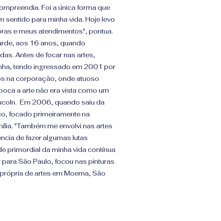
compreendia. Foi a única forma que
um sentido para minha vida. Hoje levo
bras e meus atendimentos", pontua.
tarde, aos 16 anos, quando
as. Antes de focar nas artes,
rinha, tendo ingressado em 2001 por
os na corporação, onde atuoso
época a arte não era vista como um
 Lincoln. Em 2006, quando saiu da
ico, focado primeiramente na
ília. "Também me envolvi nas artes
iência de fazer algumas lutas
ade primordial da minha vida contínua
 para São Paulo, focou nas pinturas
 própria de artes em Moema, São