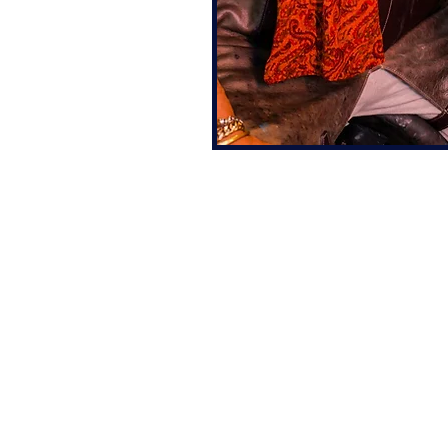
galeria lincoln lima