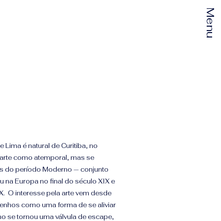
Menu
e Lima é natural de Curitiba, no
a arte como atemporal, mas se
cas do período Moderno — conjunto
u na Europa no final do século XIX e
. O interesse pela arte vem desde
senhos como uma forma de se aliviar
ho se tornou uma válvula de escape,