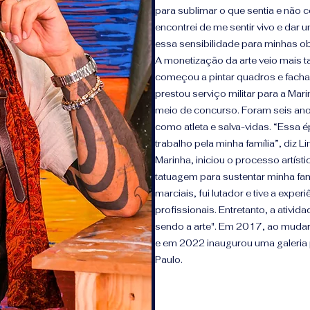
para sublimar o que sentia e não 
encontrei de me sentir vivo e dar 
essa sensibilidade para minhas o
A monetização da arte veio mais 
começou a pintar quadros e fachad
prestou serviço militar para a Ma
meio de concurso. Foram seis an
como atleta e salva-vidas. “Essa 
trabalho pela minha família”, diz
Marinha, iniciou o processo artíst
tatuagem para sustentar minha fam
marciais, fui lutador e tive a exper
profissionais. Entretanto, a ativid
sendo a arte". Em 2017, ao mudar
e em 2022 inaugurou uma galeria
Paulo.