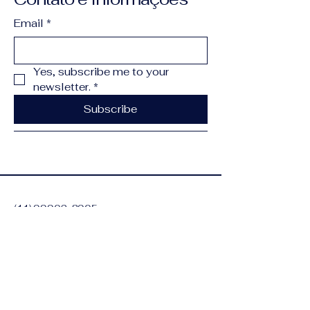
Email
*
Yes, subscribe me to your 
newsletter.
*
Subscribe
(11) 99902-8905
contato@lincolnlima.com.br
Alameda dos Aicas,
1090 - Moema, São
Paulo - SP,
04090-011
,
Brasil