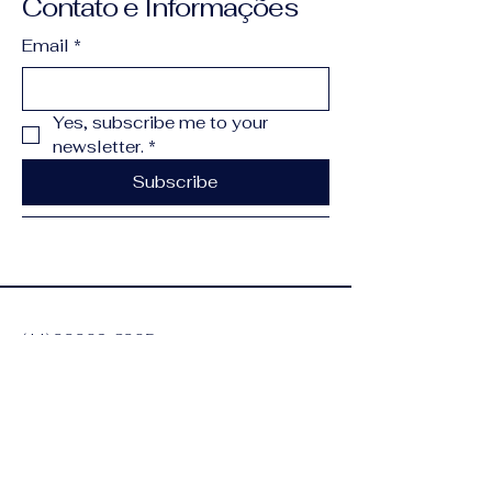
Contato e Informações
Email
*
Yes, subscribe me to your 
newsletter.
*
Subscribe
(11) 99902-8905
contato@lincolnlima.com.br
Alameda dos Aicas,
1090 - Moema, São
Paulo - SP,
04090-011
,
Brasil