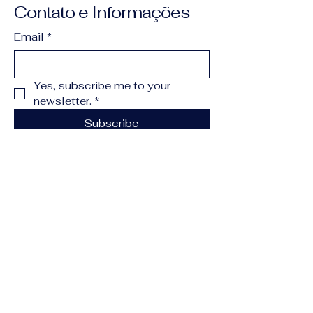
Contato e Informações
Email
*
Yes, subscribe me to your 
newsletter.
*
Subscribe
(11) 99902-8905
contato@lincolnlima.com.br
Alameda dos Aicas,
1090 - Moema, São
Paulo - SP,
04090-011
,
Brasil