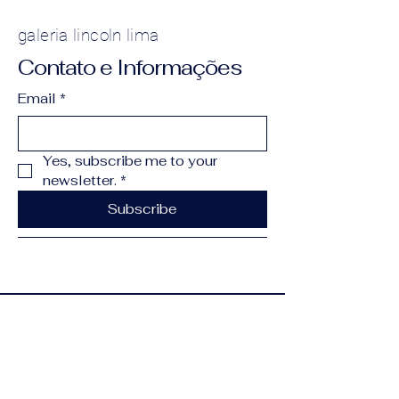
galeria lincoln lima
Contato e Informações
Email
*
Yes, subscribe me to your 
newsletter.
*
Subscribe
(11) 99902-8905
contato@lincolnlima.com.br
Alameda dos Aicas,