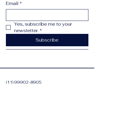
Email
*
Yes, subscribe me to your 
newsletter.
*
Subscribe
(11) 99902-8905
contato@lincolnlima.com.br
Alameda dos Aicas,
1090 - Moema, São
Paulo - SP,
04090-011
,
Brasil