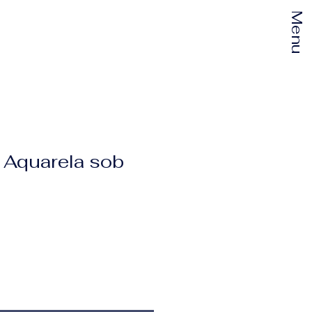
Menu
o Aquarela sob
eço