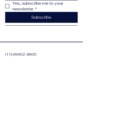
Yes, subscribe me to your 
newsletter.
*
Subscribe
(11) 99902-8905
contato@lincolnlima.com.br
Alameda dos Aicas,
1090 - Moema, São
Paulo - SP,
04090-011
,
Brasil
Política de Privacidade
Declaração de acessibilidade